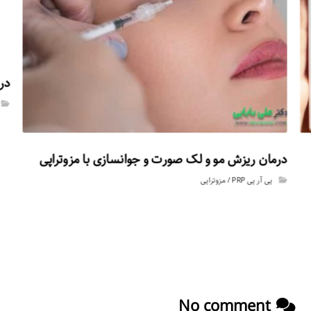
درم
درمان ریزش مو و لک صورت و جوانسازی با مزوتراپی
پى آر پى PRP / مزوتراپى
No comment