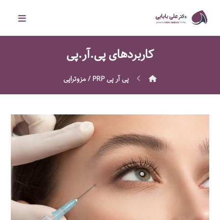
کاربردهای پی.آر.پی
پى آر پى PRP / مزوتراپى