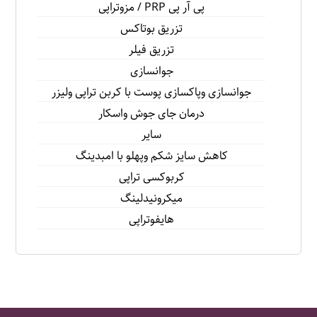
پى آر پى PRP / مزوتراپى
تزريق بوتاكس
تزريق فيلر
جوانسازى
جوانسازى وپاكسازى پوست با كربن تراپى وليزر
درمان جاى جوش واسكار
سایر
كاهش سايز شكم وپهلو با امبدينگ
كربوكسى تراپى
ميكرونيدلينگ
هايفوتراپی