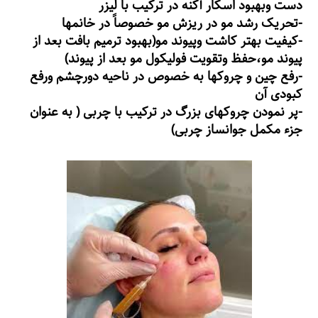
دست وبهبود اسکار آکنه در ترکیب با لیزر
-تحریک رشد مو در ریزش مو خصوصاً در خانمها
-کیفیت بهتر کاشت وپیوند مو(بهبود ترمیم بافت بعد از
پیوند مو،حفظ وتقویت فولیکول مو بعد از پیوند)
-رفع چین و چروکها به خصوص در ناحیه دورچشم ورفع
کبودی آن
-پر نمودن چروکهای بزرگ در ترکیب با چربی ( به عنوان
جزء مکمل جوانساز چربی)