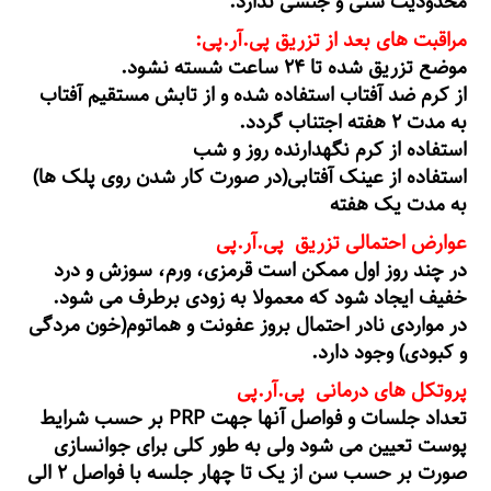
محدودیت سنی و جنسی ندارد.
مراقبت های بعد از تزریق پی.آر.پی:
موضع تزریق شده تا ۲۴ ساعت شسته نشود.
از کرم ضد آفتاب استفاده شده و از تابش مستقیم آفتاب
به مدت ۲ هفته اجتناب گردد.
استفاده از کرم نگهدارنده روز و شب
استفاده از عینک آفتابی(در صورت کار شدن روی پلک ها)
به مدت یک هفته
عوارض احتمالی تزریق پی.آر.پی
در چند روز اول ممکن است قرمزی، ورم، سوزش و درد
خفیف ایجاد شود که معمولا به زودی برطرف می شود.
در مواردی نادر احتمال بروز عفونت و هماتوم(خون مردگی
و کبودی) وجود دارد.
پروتکل های درمانی پی.آر.پی
تعداد جلسات و فواصل آنها جهت PRP بر حسب شرایط
پوست تعیین می شود ولی به طور کلی برای جوانسازی
صورت بر حسب سن از یک تا چهار جلسه با فواصل ۲ الی