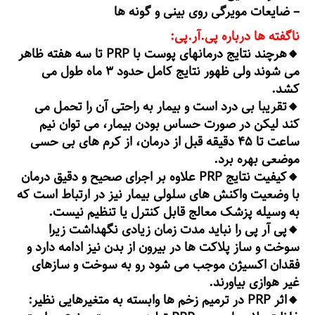
– ضایعات مویرگی روی بینی و گونه ها
ناگفته ها درباره پی.آر.پی:
🔸هرچند نتایج درمانهای پوست با PRP تا سه هفته ظاهر
می شوند ولی ظهور نتایج کامل حدود ۳ ماه طول می
کشد.
🔸تقریبا بی درد است و بیمار به راحتی آن را تحمل می
کند لیکن در صورت حساس بودن بیمار، می توان نیم
ساعت تا ۴۵ دقیقه قبل از درمان، از کرم های بی حسی
موضعی بهره برد.
🔸کیفیت نتایج PRP علاوه بر اجرای صحیح و دقیق درمان
با وضعیت واکنش های سلولی بیمار نیز در ارتباط است که
به وسیله پزشک معالج قابل کنترل یا تنظیم نیست.
🔸پی آر پی را نباید مدت زمان زیادی نگهداشت زیرا
سوخت و ساز پلاکت ها در بیرون از بدن نیز ادامه دارد و
فقدان اکسیژن موجب می شود رو به سوخت و سازهای
غیر هوازی بیاورند.
🔸اثر PRP در ترمیم زخم ها وابسته به متغیرهایی نظیر: