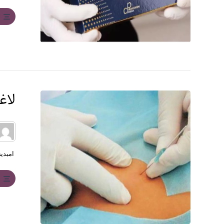
ب
لاغ
امبدین
ب