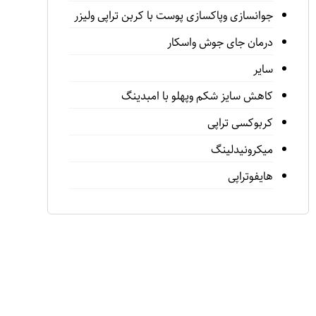
جوانسازى وپاكسازى پوست با كربن تراپى وليزر
درمان جاى جوش واسكار
سایر
كاهش سايز شكم وپهلو با امبدينگ
كربوكسى تراپى
ميكرونيدلينگ
هايفوتراپی