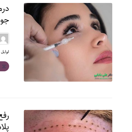
درم
جوا
اوایل 
ب
رفع
پلا