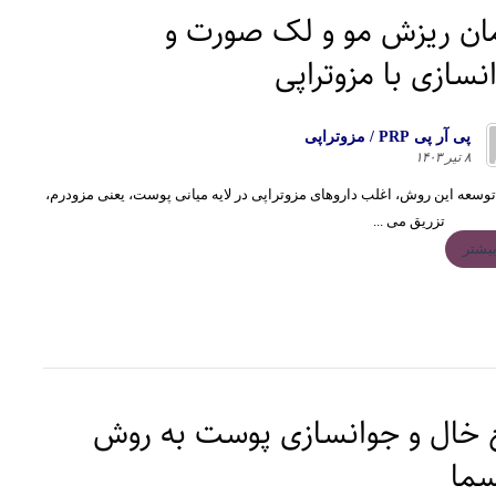
ان ریزش مو و لک صورت و
نسازی با مزوتراپی
پى آر پى PRP / مزوتراپى
۸ تیر ۱۴۰۳
توسعه این روش، اغلب داروهای مزوتراپی در لایه میانی پوست، یعنی مزودرم،
تزریق می ...
یشتر
 خال و جوانسازی پوست به روش
سما