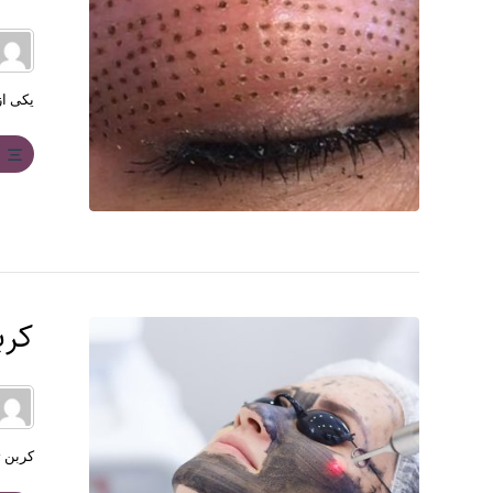
یکی از
ب
کرب
کربن ت