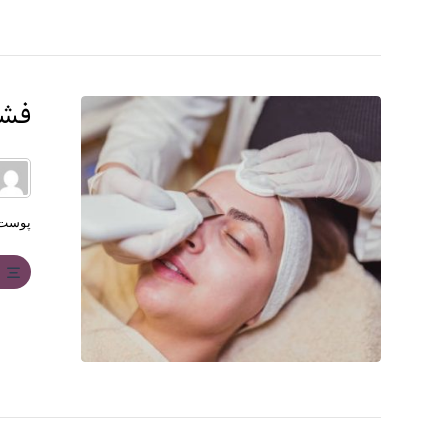
فشی
پوست 
ب