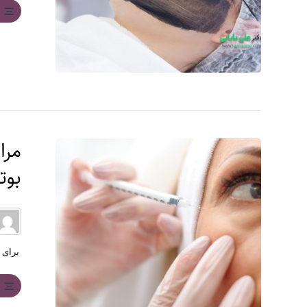
ب
مرا
بوت
برای ا
ب