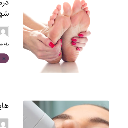
درم
شهر
داغ شد
ب
های