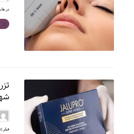
ب
تزر
شهر