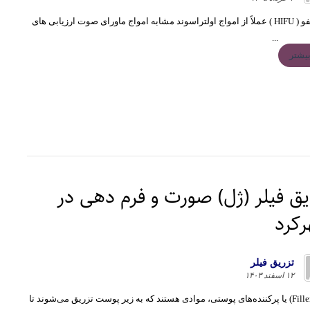
در هایفو ( HIFU ) عملاً از امواج اولتراسوند مشابه امواج ماورای صوت ارزیابی های
...
یشتر
یق فیلر (ژل) صورت و فرم دهی در
کرد
تزريق فيلر
۱۲ اسفند ۱۴۰۳
فیلر (Filler) یا پرکننده‌های پوستی، موادی هستند که به زیر پوست تزریق می‌شوند تا