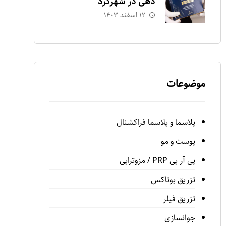
دهی در شهرکرد
۱۲ اسفند ۱۴۰۳
موضوعات
پلاسما و پلاسما فراكشنال
پوست و مو
پى آر پى PRP / مزوتراپى
تزريق بوتاكس
تزريق فيلر
جوانسازى