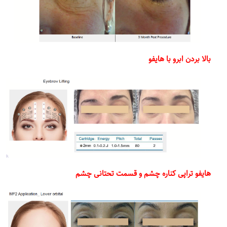
بالا بردن ابرو با هایفو
هایفو تراپی کناره چشم و قسمت تحتانی چشم