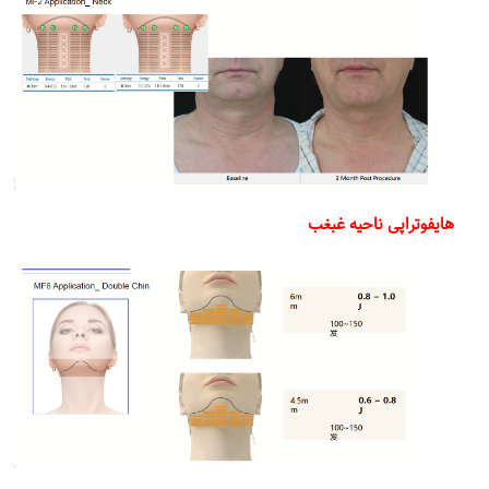
هایفوتراپی ناحیه غبغب