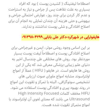
اصطلاحا لیفتینگ ( کشیدن پوست ) بود که افراد
بسیاری به علت نقاهت پس از جراحی و نیاز به استراحت
و عدم کار کردن برای چند روز، عوارض احتمالی جراحی و
بیهوشی و حتی هزینه آن چندان تمایلی به انجام آن برای
اصلاح افتادگی و شلی پوست نداشتند و ندارند.
هایفوتراپی در شهرکرد-دکتر علی بابایی ۰۹۱۳۹۸۰۴۲۹۹
بر این اساس وجود روشی موثر، ایمن و غیرجراحی برای
اصلاح افتادگی پوست و اصطلاحاً لیفت پوست بسیار
موردنظر بود. روش های مختلفی طی چندسال اخیر به
دنیای علم‌ زیبایی-پزشکی معرفی شد که یکی از این
روش ها هایفو است. در هایفو ( HIFU ) عملاً از امواج
اولتراسوند مشابه امواج ماورای صوت ارزیابی های
تشخیصی سونوگرافی، البته با تمرکز و تقویت این امواج
در روند بهبود پیری و افتادگی پوست استفاده می شود.
HIFU مخفف کلمات High Intensity Focused
Ultrasound می باشد که معنای لغوی آن اولتراسوند با
امواج متمرکز تقویت شده هست.