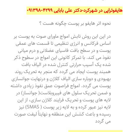
هایفوتراپی در شهرکرد-دکتر علی بابایی ۰۹۱۳۹۸۰۴۲۹۹
نحوه اثر هایفو بر پوست چگونه هست ؟
در این این روش تابش امواج ماورای صوت به پوست بر
اساس فرکانس و انرژی تنظیمی تا قسمت های عمقی
پوست و در سطح بافت فاسیای عضلانی و درم میانی
نفوذ می کند. با تمرکز کانونی این امواج در سطوح ذکر
شده یک آسیب حرارتی کنترل شده در الیاف بافت
همبند پوست ایجاد می گردد که منجر به تحریک روند
بهبودی و دوباره سازی الیاف کلاژن و درنهایت جوانسازی
پوست می گردد. امواج فراصوت عمق نفوذ زیادی داشته
و ضمن تحریک سلول های فیبروبلاست( جوانساز) در
لایه های پوست و تحریک فرایند کلاژن سازی، از این
لایه نیز عبور کرده و به لایه زیر پوست ( SMAS) نیز
رسیده و باعث کشش این منطقه و نهایتاً لیفت صورت
می گردد