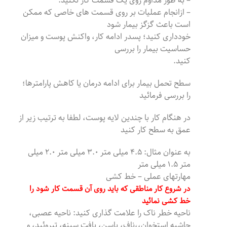
– به طور مداوم روی یک قسمت کار نکنید.
– ازانجام عملیات بر روی قسمت های خاصی که ممکن
است باعث گزگز بیمار شود
خودداری کنید؛ پسدر ادامه کار، واکنش پوست و میزان
حساسیت بیمار را بررسی
کنید.
سطح تحمل بیمار برای ادامه درمان یا کاهش پارامترها؛
را بررسی فرمائید
در هنگام کار با چندین لایه پوست، لطفا به ترتیب زیر از
عمق به سطح کار کنید
به عنوان مثال: ۴.۵ میلی متر ۳.۰ میلی متر ۲.۰ میلی
متر ۱.۵ میلی متر
مهارتهای عملی – خط کشی
در شروع کار مناطقی که باید روی آن قسمت کار شود را
خط کشی نمائید
ناحیه خطر ناک را علامت گذاری کنید: ناحیه عصبی،
حاشیه استخوان،،ناف، باسن، بافت سینه، تیروئید، و