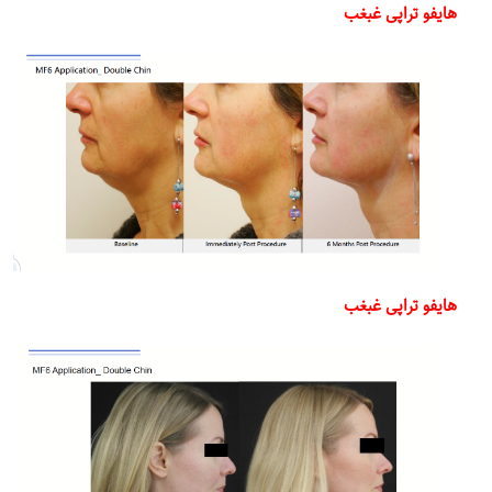
هایفو تراپی غبغب
هایفو تراپی غبغب