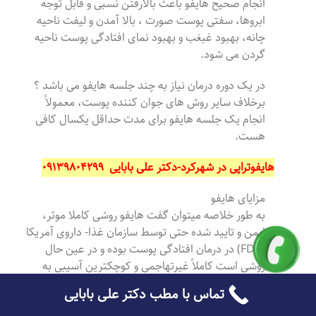
انجام صحیح هایفو باعث بالارفتن نسبی و قابل توجه
ابروها، سفتی پوست صورت ، بالا آمدن و لیفت ناحیه
چانه، بهبود غبغب و بهبود نمای افتادگی پوست ناحیه
گردن می شود.
در یک دوره درمان نیاز به چند جلسه هایفو می باشد ؟
برخلاف سایر روش های جوان کننده پوست، معمولاً
انجام یک جلسه هایفو برای مدت حداقل یکسال کافی
هست.
هایفوتراپی در شهرکرد-دکتر علی بابایی ۰۹۱۳۹۸۰۴۲۹۹
مزایای هایفو
به طور خلاصه میتوان گفت هایفو روشی کاملا موثر،
ایمن و تایید شده حتی توسط سازمان غذا- داروی آمریکا
(FDA) در درمان افتادگی پوست بوده و در عین حال
روشی است کاملاً غیرتهاجمی و کوچکترین آسیبی به
سطح پوست نمی زند. برخلاف روش های جراحی و لیزر،
تماس با مطب دکتر علی بابایی
بعد از انجام هایفو شواهدی از برش، بخیه، کبودی،