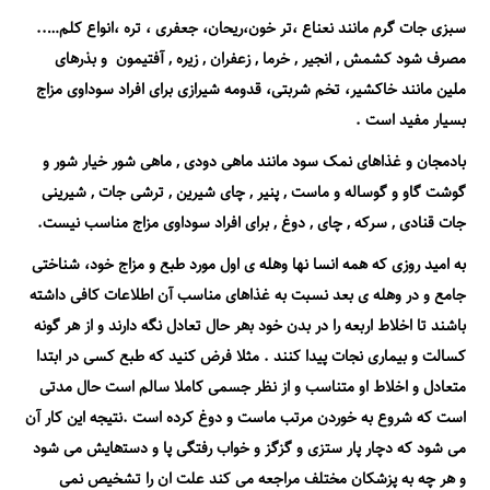
سبزی جات گرم مانند نعناع ،تر خون،ریحان، جعفری ، تره ،انواع کلم…..
مصرف شود کشمش , انجیر , خرما , زعفران , زیره , آفتیمون و بذرهای
ملین مانند خاکشیر، تخم شربتی، قدومه شیرازی برای افراد سوداوی مزاج
بسیار مفید است .
بادمجان و غذاھای نمک سود مانند ماھی دودی , ماھی شور خیار شور و
گوشت گاو و گوساله و ماست , پنیر , چای شیرین , ترشی جات , شیرینی
جات قنادی , سرکه , چای , دوغ , برای افراد سوداوی مزاج مناسب نیست.
به امید روزی که همه انسا نها وهله ی اول مورد طبع و مزاج خود، شناختی
جامع و در وهله ی بعد نسبت به غذاھای مناسب آن اطلاعات کافی داشته
باشند تا اخلاط اربعه را در بدن خود بھر حال تعادل نگه دارند و از هر گونه
کسالت و بیماری نجات پیدا کنند . مثلا فرض کنید که طبع کسی در ابتدا
متعادل و اخلاط او متناسب و از نظر جسمی کاملا سالم است حال مدتی
است که شروع به خوردن مرتب ماست و دوغ کرده است .نتیجه این کار آن
می شود که دچار پار ستزی و گزگز و خواب رفتگی پا و دستھایش می شود
و ھر چه به پزشکان مختلف مراجعه می کند علت ان را تشخیص نمی