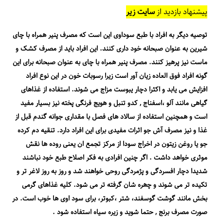
پیشنهاد بازدید از
سایت زیر
توصیه دیگر به افراد با طبع سوداوی این است که مصرف پنیر ھمراه با چای
شیرین به عنوان صبحانه خود داری کنند. این افراد باید از مصرف کشک و
ماست نیز پرهیز کنند. مصرف پنیر همراه با چای به عنوان صبحانه برای این
گونه افراد فوق العاده زیان آور است زیرا رسوبات خون در این نوع افراد
افزایش می یابد و اکثرا دچار یبوست مزاج می شوند. استفاده از غذاھای
گیاھی مانند آلو ،اسفناج , کدو تنبل و ھویج فرنگی پخته نیز بسیار مفید
است و ھمچنین استفاده از سالاد ھای فصل با مقداری جوانه گندم قبل از
غذا و نیز مصرف آش جو اثرات مفیدی برای این افراد دارد. تنقیه دم کرده
جو یا روغن زیتون در اخراج سودا از مرکز تجمع ان یعنی روده ھا نقش
موثری خواھد داشت . اگر چنین افرادی به فکر اصلاح طبع خود نباشند
شدیدا دچار افسردگی و پژمردگی روحی خواھند شد و روز به روز لاغر تر و
تکیده تر می شوند و چھره شان گرفته تر می شود. کلیه غذاهای گرمی
بخش مانند گوشت گوسفند، شتر ،کبوتر، برای سود اوی ها خوب است. در
صورت مصرف برنج , حتما شوید و زیره سیاه استفاده شود .