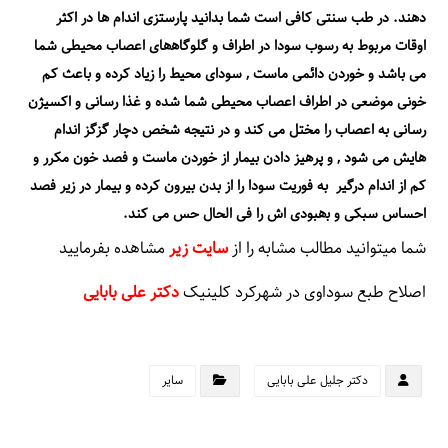
دھند. در طب سنتی کافی است شما بدانید پارستزی اندام ھا در اکثر
اوقات مربوط به رسوب سودا در اطراف و گلوگاھھای اعصاب محیطی شما
می باشد و خوردن دائمی ماست , سودای محیط را زیاد کرده و باعث کم
خونی موضعی در اطراف اعصاب محیطی شما شده و غذا رسانی و اکسیژن
رسانی به اعصاب را مختل می کند و در نتیجه شخص دچار گزگز اندام
ھایش می شود , و پرھیز دادن بیمار از خوردن ماست و فصد خون مکرر و
کم از اندام درگیر به فوریت سودا را از بدن بیرون کرده و بیمار در زیر فصد
احساس سبکی و بھبودی اش را فی الحال حس می کند.
شما میتوانید مطالب مشابه را از
سایت زیر
مشاهده بفرمایید
اصلاح طبع سوداوی در شهرکرد کلینیک
دکتر علی بابایی
دکتر جلیل علی بابایی
سایر