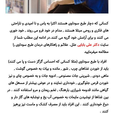
کسانی که دچار طبع سوداوی هستند اکثرا به یاس و نا امیدی و ناراحتی
ھای فکری و روحی مبتلا ھستند , مدام در خود فرو می روند , خود خوری
می کنند و برای آرامش خود گریه می کنند.در ادامه این مطلب شما از
سایت
دکتر علی بابایی
علل. علائم و راهکارهای درمان طبع سوداوی را
مطالعه میفرمایید
افراد با طبع سوداوی (مثلا کسانی که احساس گزگز دست و پا می کنند)
باید از خوردن غذاھای چرب , شور , مانده و بیات به خصوص گوشت ,
ماھی دودی , شیرینی جات مصنوعی , ادویه جات و به خصوص چای و نیز
خوردن قرص جلوگیری , خودداری نمایند و در عوض بیشتر از مسھل ھای
گیاھی مانند قدومه شیرازی, بارھنگ , تخم ریحان و مرو استفاده کنند . در
بین غذاھا از نوشیدن مایعات به خصوص آب یخ و نوشابه ھای گاز دار و
دوغ خودداری کنند . این افراد باید از مصرف کشک و ماست نیز پرھیز
کنند .