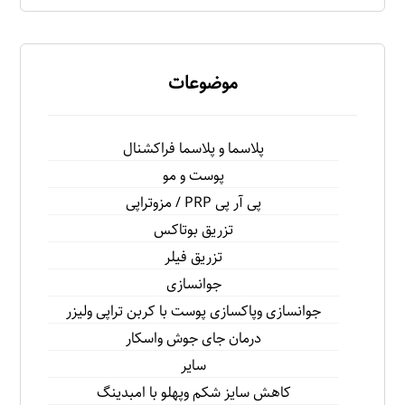
موضوعات
پلاسما و پلاسما فراكشنال
پوست و مو
پى آر پى PRP / مزوتراپى
تزريق بوتاكس
تزريق فيلر
جوانسازى
جوانسازى وپاكسازى پوست با كربن تراپى وليزر
درمان جاى جوش واسكار
سایر
كاهش سايز شكم وپهلو با امبدينگ