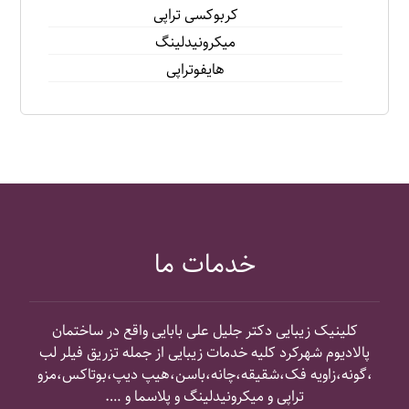
كربوكسى تراپى
ميكرونيدلينگ
هايفوتراپی
خدمات ما
کلینیک زیبایی دکتر جلیل علی بابایی واقع در ساختمان
پالادیوم شهرکرد کلیه خدمات زیبایی از جمله تزریق فیلر لب
،گونه،زاویه فک،شقیقه،چانه،باسن،هیپ دیپ،بوتاکس،مزو
تراپی و میکرونیدلینگ و پلاسما و ….