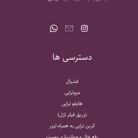
دسترسی ها
فشیال
مزوتراپی
هایفو تراپی
تزریق فیلر (ژل)
کربن تراپی به همراه لیزر
رفع خال و جوانسازی پوست