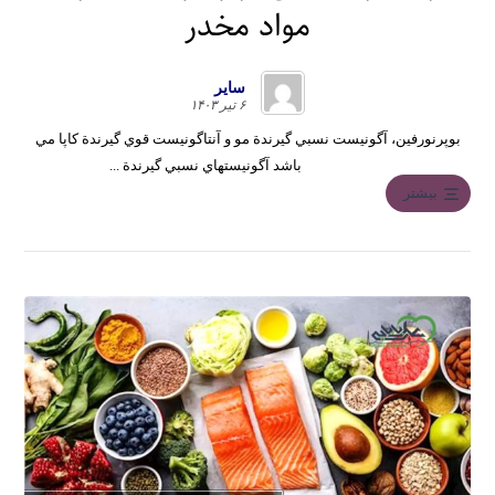
مواد مخدر
سایر
۶ تیر ۱۴۰۳
بوپرنورفين، آگونيست نسبي گيرندة مو و آنتاگونيست قوي گيرندة کاپا مي
باشد آگونيستهاي نسبي گيرندة ...
بیشتر