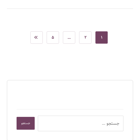
۵
…
۲
۱