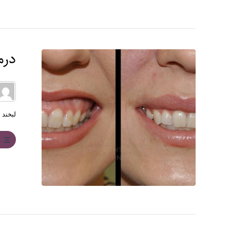
درم
لبخند ل
ب