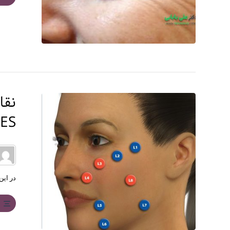
نقا
S)
در این
ب