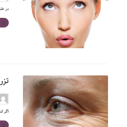
در عل
ب
تزر
اگر کن
ب