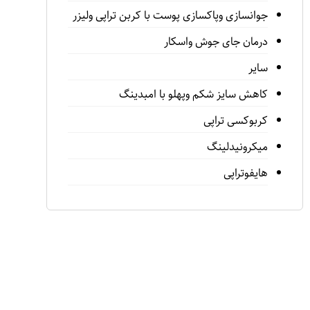
جوانسازى وپاكسازى پوست با كربن تراپى وليزر
درمان جاى جوش واسكار
سایر
كاهش سايز شكم وپهلو با امبدينگ
كربوكسى تراپى
ميكرونيدلينگ
هايفوتراپی