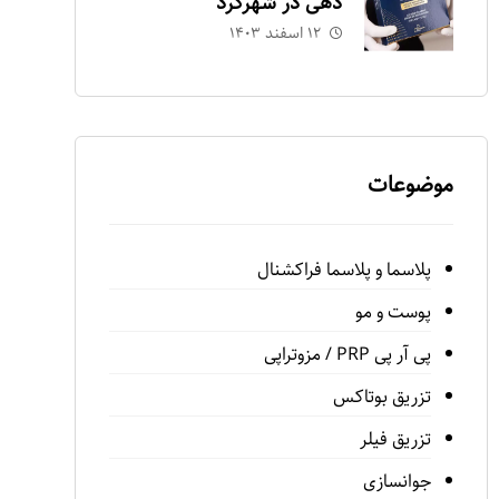
دهی در شهرکرد
۱۲ اسفند ۱۴۰۳
موضوعات
پلاسما و پلاسما فراكشنال
پوست و مو
پى آر پى PRP / مزوتراپى
تزريق بوتاكس
تزريق فيلر
جوانسازى