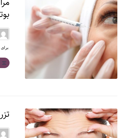
مرا
بوت
برای ا
ب
تزر