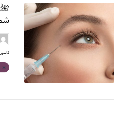
🌺ژ
شما
کانتو
ب