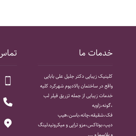
خدمات ما
تماس 
کلینیک زیبایی دکتر جلیل علی بابایی
واقع در ساختمان پالادیوم شهرکرد کلیه
خدمات زیبایی از جمله تزریق فیلر لب
،گونه،زاویه
فک،شقیقه،چانه،باسن،هیپ
دیپ،بوتاکس،مزو تراپی و میکرونیدلینگ
و پلاسما و ….