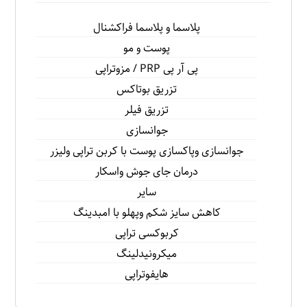
پلاسما و پلاسما فراكشنال
پوست و مو
پى آر پى PRP / مزوتراپى
تزريق بوتاكس
تزريق فيلر
جوانسازى
جوانسازى وپاكسازى پوست با كربن تراپى وليزر
درمان جاى جوش واسكار
سایر
كاهش سايز شكم وپهلو با امبدينگ
كربوكسى تراپى
ميكرونيدلينگ
هايفوتراپی