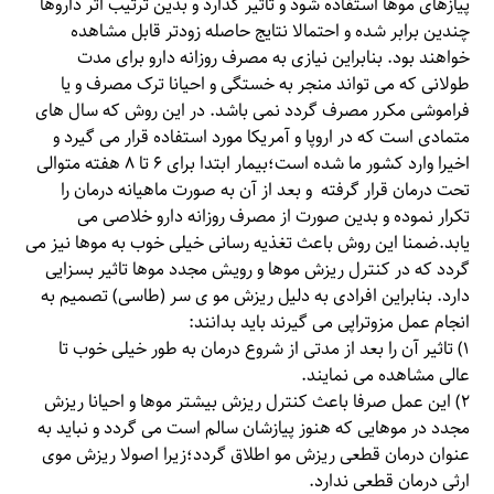
پیازهای موها استفاده شود و تاثیر گذارد و بدین ترتیب اثر داروها
چندین برابر شده و احتمالا نتایج حاصله زودتر قابل مشاهده
خواهند بود. بنابراین نیازی به مصرف روزانه دارو برای مدت
طولانی که می تواند منجر به خستگی و احیانا ترک مصرف و یا
فراموشی مکرر مصرف گردد نمی باشد. در این روش که سال های
متمادی است که در اروپا و آمریکا مورد استفاده قرار می گیرد و
اخیرا وارد کشور ما شده است؛بیمار ابتدا برای ۶ تا ۸ هفته متوالی
تحت درمان قرار گرفته و بعد از آن به صورت ماهیانه درمان را
تکرار نموده و بدین صورت از مصرف روزانه دارو خلاصی می
یابد.ضمنا این روش باعث تغذیه رسانی خیلی خوب به موها نیز می
گردد که در کنترل ریزش موها و رویش مجدد موها تاثیر بسزایی
دارد. بنابراین افرادی به دلیل ریزش مو ی سر (طاسی) تصمیم به
انجام عمل مزوتراپی می گیرند باید بدانند:
۱) تاثیر آن را بعد از مدتی از شروع درمان به طور خیلی خوب تا
عالی مشاهده می نمایند.
۲) این عمل صرفا باعث کنترل ریزش بیشتر موها و احیانا ریزش
مجدد در موهایی که هنوز پیازشان سالم است می گردد‌ و نباید به
عنوان درمان قطعی ریزش مو اطلاق گردد؛زیرا اصولا ریزش موی
ارثی درمان قطعی ندارد.