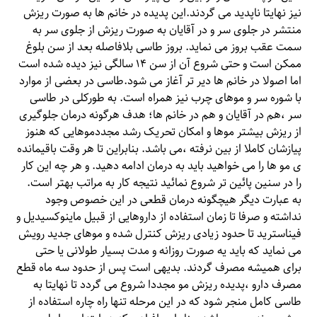
نیز نهایتا ناپدید می گردند.این پدیده در خانم ها به صورت ریزش
منتشر در جلوی سر و در آقایان به صورت ریزش از جلوی سر به
سمت عقب بروز می نماید. بروز طاسی بلافاصله بعد از سن بلوغ
ممکن است و حتی شروع آن از سن ۱۴ سالگی نیز دیده شده است
اما اصولا در خانم ها دیر تر آغاز می شود.طاسی در بعضی از موارد
با شوره سر و موهای چرب نیز همراه است. به طورکلی در طاسی
سر ،هم در آقایان و هم در خانم ها؛ هدف هرگونه درمان جلوگیری
از ریزش بیشتر موها و امکان تحریک رشد مجددموهایی که هنوز
پیازشان کاملا از بین نرفته ،می باشد. بنابراین تا هر وقت باقیمانده
ی مو ها را می خواهید باید به درمان ادامه دهید. و هر چه این کار
را در سنین پائین تر شروع نمائید نتیجه کار به مراتب بهتر است.
به عبارت دیگر هیچگونه درمان قطعی در این خصوص وجود
نداشته و صرفا تا زمان استفاده از داروهایی از قبیل ماینوکسیدیل و
فیناسترید تا حدود زیادی ریزش کنترل شده و موهای جدید رویش
می نماید که باید یه صورت روزانه و مدت بسیار طولانی یا حتی
برای همیشه مصرف گردند. بدیهی است پس از حدود سه ماه قطع
مصرف دارو ،پدیده ریزش مو مجددا شروع می گردد تا نهایتا به
طاسی کامل منجر شود که در این مرحله تنها راه چاره استفاده از