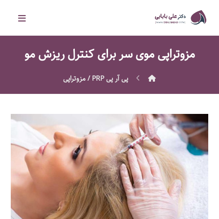
مزوتراپی موی سر برای کنترل ریزش مو
پى آر پى PRP / مزوتراپى