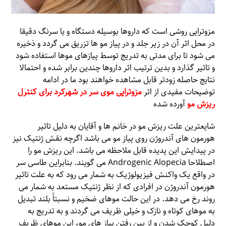
مزوتراپی روشی است که داروها بوسیله دستگاه و یا سرنگ دقیقا
در محل اثر آن در زیر جلد و در پیاز مو ها تزریق می گردد و ذخیره
می شود تا برای مدتی به تدریج توسط پیازهای موها استفاده شود
و تاثیر گذارد و بدین ترتیب اثر داروها چندین برابر شده و احتمالا
نتایج حاصله زودتر قابل مشاهده خواهند بود ما در ادامه
توضیحات مفیدی از اثر
مزوتراپی موی سر در شهرکرد برای کنترل
ریزش
مو
آورده شده
شایعترین علت ریزش مو در خانم ها و آقایان به دلیل تاثیر
هورمون های آندروژن روی پیاز مو می باشد اگرچه نقش ژنتیک نیز
در پیدایش این پدیده قابل ملاحظه می باشد. این ریزش مو را
اصطلاحا Androgenic Alopecia می گویند. بنابراین طاسی سر
در واقع یک واکنش فیزیولوژیک به شمار می رود که به علت تاثیر
هورمون آندروژن در افرادی که از نظر ژنتیک مستعد به شمار می
روند رخ می دهد. در این حالت موهای ضخیم و نسبتاً بلند تبدیل
به موهای کوتاه و نازک و خیلی ظریف می گردند و به تدریج به
دلیل کوچک شدن و از بین رفتن پیاز های مو‌، این موهای ظریف